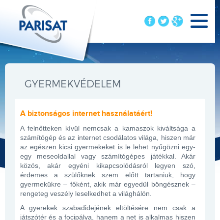
GYERMEKVÉDELEM
A biztonságos internet használatáért!
A felnőtteken kívül nemcsak a kamaszok kiváltsága a
számítógép és az internet csodálatos világa, hiszen már
az egészen kicsi gyermekeket is le lehet nyűgözni egy-
egy meseoldallal vagy számítógépes játékkal. Akár
közös, akár egyéni kikapcsolódásról legyen szó,
érdemes a szülőknek szem előtt tartaniuk, hogy
gyermekükre – főként, akik már egyedül böngésznek –
rengeteg veszély leselkedhet a világhálón.
A gyerekek szabadidejének eltöltésére nem csak a
játszótér és a focipálya, hanem a net is alkalmas hiszen