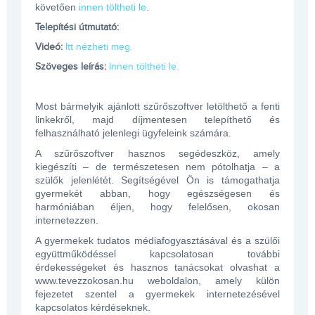
követően
innen töltheti le
.
Telepítési útmutató:
Videó:
Itt nézheti meg.
Szöveges leírás:
Innen töltheti le.
Most bármelyik ajánlott szűrőszoftver letölthető a fenti
linkekről, majd díjmentesen telepíthető és
felhasználható jelenlegi ügyfeleink számára.
A szűrőszoftver hasznos segédeszköz, amely
kiegészíti – de természetesen nem pótolhatja – a
szülők jelenlétét. Segítségével Ön is támogathatja
gyermekét abban, hogy egészségesen és
harmóniában éljen, hogy felelősen, okosan
internetezzen.
A gyermekek tudatos médiafogyasztásával és a szülői
együttműködéssel kapcsolatosan további
érdekességeket és hasznos tanácsokat olvashat a
www.tevezzokosan.hu weboldalon, amely külön
fejezetet szentel a gyermekek internetezésével
kapcsolatos kérdéseknek.