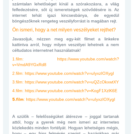
számtalan lehetőséget kínál a szórakozásra, a világ
felfedezésére, sőt új ismeretségek szövődésére is. Az
internet tehát igazi kincsesbánya, de egyedül
böngészőknek rengeteg veszélyforrást is magában rejt.
Ön ismeri, hogy a net milyen veszélyeket rejthet?
Javasoljuk, nézzen meg egy-két filmet a linkekre
kattintva arról, hogy milyen veszélyei lehetnek a nem
céltudatos internetnet használatnak!
1.film:
https://www.youtube.com/watch?
v=VmdA9YGxRd8
2.film:
https://www.youtube.com/watch?v=uIyxzIOXygI
3.film:
https://www.youtube.com/watch?v=uQZcOkxwtXY
4.film:
https://www.youtube.com/watch?v=KogF1XzlK6E
5.film
:
https://www.youtube.com/watch?v=uIyxzIOXygI
A szülők – felelősségüket átérezve – joggal tartanak
attól, hogy a gyerek még nem ismeri az internetes
közlekedés minden fortélyát. Hogyan lehetséges mégis,
hogy – egy friss felmérés szerint – hazánkban már