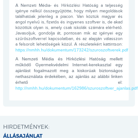
A Nemzeti Média- és Hírközlési Hatóság a teljesség
igénye nélkül összegyűjtötte, hogy milyen megoldások
találhatóak jelenleg a piacon. Van köztük magyar és
angol nyelvű is, fizetős és ingyenes szoftver is, de akad
közöttük olyan is, amely csak iskolák számára elérhető.
Javasoljuk, gondolja át, pontosan mik az igényei egy
szűrőszoftverrel kapcsolatban, és az alapján válasszon
a felsorolt lehetőségek közül. A részletekért kattintson:
https://nmhh.hu/dokumentum/173242/szuroszoftverek.pdf
A Nemzeti Média és Hírközlési Hatóság mellett
működő Gyermekvédelmi Internet-kerekasztal egy
ajánlást fogalmazott meg a kiskorúak biztonságos
nethasználata érdekében, az ajánlás az alábbi linken
érhető el:
http://nmhh.hu/dokumentum/162986/szuroszoftver_ajanlas.pdf
HIRDETMÉNYEK:
ÁLLÁSAJÁNLAT