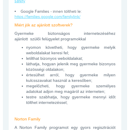
safety
• Google Families - innen töltheti le:
https://families.google.com/familylink/
Miért jók az ajánlott szoftverek?
Gyermeke biztonságos internetezéséhez
ajánlott
szülői felügyelet
programokkal
nyomon követheti, hogy gyermeke melyik
weboldalakat keresi fel;
letilthat bizonyos weboldalakat;
láthatja, hogyan jelenik meg gyermeke bizonyos
közösségi oldalakon;
értesülhet arról, hogy gyermeke milyen
kulcsszavakat használ a keresőben;
megelőzheti, hogy gyermeke személyes
adatokat adjon meg magáról az interneten;
testre szabhatja, hogy gyermeke mennyi időt
tölthet internetezéssel;
Norton Family
A Norton Family programot egy gyors regisztrációt