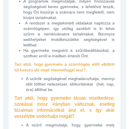
A programok megmutatják, milyen hívószavak
segítségével keres gyermeke, s lehetővé teszik,
hogy Ön kiszűrje a számára nem megfelelő, nem
kívánt tartalmakat.
A rendszer a megtekintett oldalakat naplózza a
számítógépen, így utólag azokból is ki lehet
szűrni a nemkívánatos tartalmakat. Bizonyos
webhelyeket mobilkészüléke segítségével is
letilthat.
Ha gyermeke megsérti a szűrőbeállításokat, a
szoftver erről e-mailben értesíti Önt.
Tart attól, hogy gyermeke a számítógép előtt eltöltött
túl hosszú idő miatt internetfüggő lesz?
A szűrők segítségével meghatározhatja, mennyi
időt tölthet netezéssel, időkorlátokat
(hét, nap,
óra) állíthat be.
Tart attól, hogy gyermeke társas viselkedése,
szokásai rossz irányban változnak, esetleg
bizalmas információkat árul el, s így akár
veszélybe sodorhatja magát?
A szűrő megmutatja, hogy gyermeke mely