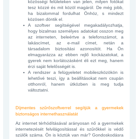
közösségi felületeken van jelen, milyen fotókat
tesz közzé és mit közöl magáról. De még jobb,
ha bizalommal fordulhat Önhöz, s mindezt
közösen döntik el.
A szoftver segítségével megakadályozhatja,
hogy bizalmas személyes adatokat osszon meg
az interneten, beleértve a telefonszámot, a
lakáscímet, az e-mail címet, netán a
társadalom
biztosítási azonosítót. Ha Ön
elmagyarázza az ebben rejlő kockázatokat, a
gyerek nem korlátozásként éli ezt meg, hanem
érzi saját felelősségét is.
A rendszer a felügyeletet mobileszközökön is
lehetővé teszi, így a beállításokat nem csupán
otthonról, hanem útközben is meg tudja
változtatni.
Díjmentes szűrőszoftverrel segítjük a gyermekek
biztonságos internethasználatát
Az internet térhódításával arányosan nő a gyermekek
internetezését felvilágosítással és szűrőkkel is védő
szülők száma. Ön is köztük van már? G
ondoskodásra