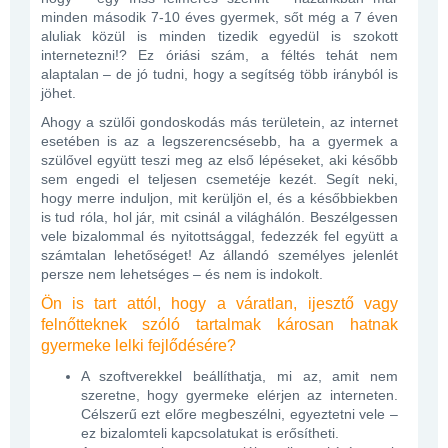
minden második 7-10 éves gyermek, sőt még a 7 éven
aluliak közül is minden tizedik egyedül is szokott
internetezni!? Ez óriási szám, a féltés tehát nem
alaptalan – de jó tudni, hogy a segítség több irányból is
jöhet.
Ahogy a szülői gondoskodás más területein, az internet
esetében is az a legszerencsésebb, ha a gyermek a
szülővel együtt teszi meg az első lépéseket, aki később
sem engedi el teljesen csemetéje kezét. Segít neki,
hogy merre induljon, mit kerüljön el, és a későbbiekben
is tud róla, hol jár, mit csinál a világhálón. Beszélgessen
vele bizalommal és nyitottsággal, fedezzék fel együtt a
számtalan lehetőséget! Az állandó személyes jelenlét
persze nem lehetséges – és nem is indokolt.
Ön is tart attól, hogy a váratlan, ijesztő vagy
felnőtteknek szóló tartalmak károsan hatnak
gyermeke lelki fejlődésére?
A szoftverekkel beállíthatja, mi az, amit nem
szeretne, hogy gyermeke elérjen az interneten.
Célszerű ezt előre megbeszélni, egyeztetni vele –
ez bizalomteli kapcsolatukat is erősítheti.