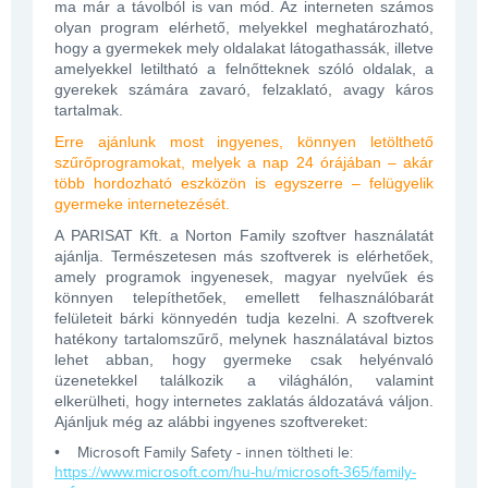
ma már a távolból is van mód. Az interneten számos
olyan program elérhető, melyekkel meghatározható,
hogy a gyermekek mely oldalakat látogathassák, illetve
amelyekkel letiltható a felnőtteknek szóló oldalak, a
gyerekek számára zavaró, felzaklató, avagy káros
tartalmak.
Erre ajánlunk most ingyenes, könnyen letölthető
szűrőprogramokat, melyek a nap 24 órájában – akár
több hordozható eszközön is egyszerre – felügyelik
gyermeke internetezését.
A PARISAT Kft. a Norton Family szoftver használatát
ajánlja. Természetesen más szoftverek is elérhetőek,
amely programok ingyenesek, magyar nyelvűek és
könnyen telepíthetőek, emellett felhasználóbarát
felületeit bárki könnyedén tudja kezelni. A szoftverek
hatékony tartalomszűrő, melynek használatával biztos
lehet abban, hogy gyermeke csak helyénvaló
üzenetekkel találkozik a világhálón, valamint
elkerülheti, hogy internetes zaklatás áldozatává váljon.
Ajánljuk még az alábbi ingyenes szoftvereket:
• Microsoft Family Safety - innen töltheti le:
https://www.microsoft.com/hu-hu/microsoft-365/family-