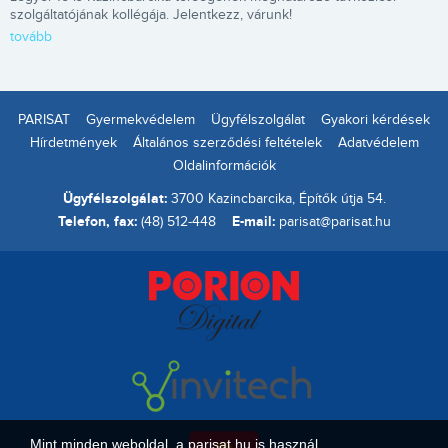
szolgáltatójának kollégája. Jelentkezz, várunk!
tovább
PARISAT
Gyermekvédelem
Ügyfélszolgálat
Gyakori kérdések
Hírdetmények
Általános szerződési feltételek
Adatvédelem
Oldalinformációk
Ügyfélszolgálat:
3700 Kazincbarcika, Építők útja 54.
Telefon, fax:
E-mail:
(48) 512-448
parisat@parisat.hu
Mint minden weboldal, a parisat.hu is használ