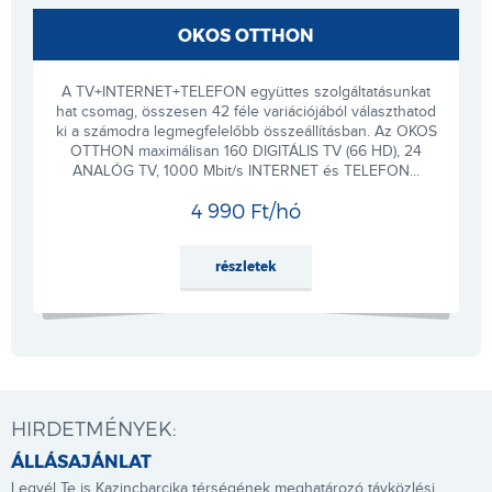
OKOS OTTHON
A TV+INTERNET+TELEFON együttes szolgáltatásunkat
hat csomag, összesen 42 féle variációjából választhatod
ki a számodra legmegfelelőbb összeállításban. Az OKOS
OTTHON maximálisan 160 DIGITÁLIS TV (66 HD), 24
ANALÓG TV, 1000 Mbit/s INTERNET és TELEFON...
4 990 Ft/hó
részletek
HIRDETMÉNYEK:
ÁLLÁSAJÁNLAT
Legyél Te is Kazincbarcika térségének meghatározó távközlési