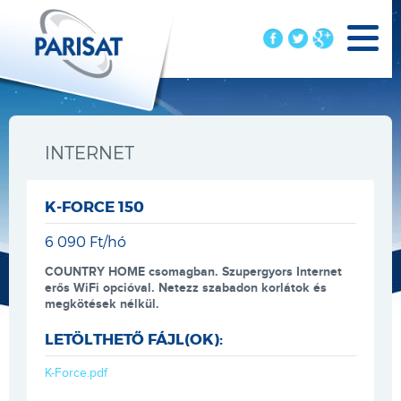
INTERNET
K-FORCE 150
6 090 Ft/hó
COUNTRY HOME csomagban. Szupergyors Internet
erős WiFi opcióval. Netezz szabadon korlátok és
megkötések nélkül.
LETÖLTHETŐ FÁJL(OK):
K-Force.pdf