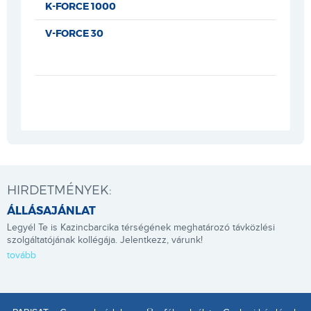
K-FORCE 1000
V-FORCE 30
HIRDETMÉNYEK:
ÁLLÁSAJÁNLAT
Legyél Te is Kazincbarcika térségének meghatározó távközlési
szolgáltatójának kollégája. Jelentkezz, várunk!
tovább