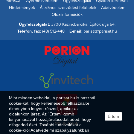
PARISAT
Gyermekvédelem
Ügyfélszolgálat
Gyakori kérdések
Hírdetmények
Általános szerződési feltételek
Adatvédelem
Oldalinformációk
Ügyfélszolgálat:
3700 Kazincbarcika, Építők útja 54.
Telefon, fax:
E-mail:
(48) 512-448
parisat@parisat.hu
Mint minden weboldal, a parisat.hu is használ
cookie-kat, hogy kellemesebb felhasználói
élményben legyen részed, amikor az
oldalunkon jársz. Az “Értem” gomb
Értem
lenyomásával hozzájárulásodat adod, hogy
elfogadod őket. További tudnivalókat a
cookie-król
Adatvédelmi szabályzatunkban