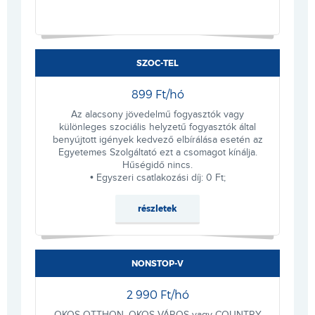
SZOC-TEL
899 Ft/hó
Az alacsony jövedelmű fogyasztók vagy
különleges szociális helyzetű fogyasztók által
benyújtott igények kedvező elbírálása esetén az
Egyetemes Szolgáltató ezt a csomagot kínálja.
Hűségidő nincs.
• Egyszeri csatlakozási díj: 0 Ft;
részletek
NONSTOP-V
2 990 Ft/hó